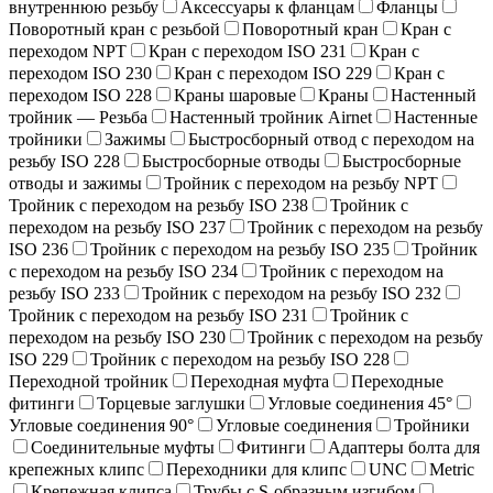
внутреннюю резьбу
Аксессуары к фланцам
Фланцы
Поворотный кран c резьбой
Поворотный кран
Кран с
переходом NPT
Кран с переходом ISO 231
Кран с
переходом ISO 230
Кран с переходом ISO 229
Кран с
переходом ISO 228
Краны шаровые
Краны
Настенный
тройник — Резьба
Настенный тройник Airnet
Настенные
тройники
Зажимы
Быстросборный отвод с переходом на
резьбу ISO 228
Быстросборные отводы
Быстросборные
отводы и зажимы
Тройник с переходом на резьбу NPT
Тройник с переходом на резьбу ISO 238
Тройник с
переходом на резьбу ISO 237
Тройник с переходом на резьбу
ISO 236
Тройник с переходом на резьбу ISO 235
Тройник
с переходом на резьбу ISO 234
Тройник с переходом на
резьбу ISO 233
Тройник с переходом на резьбу ISO 232
Тройник с переходом на резьбу ISO 231
Тройник с
переходом на резьбу ISO 230
Тройник с переходом на резьбу
ISO 229
Тройник с переходом на резьбу ISO 228
Переходной тройник
Переходная муфта
Переходные
фитинги
Торцевые заглушки
Угловые соединения 45°
Угловые соединения 90°
Угловые соединения
Тройники
Соединительные муфты
Фитинги
Адаптеры болта для
крепежных клипс
Переходники для клипс
UNC
Metric
Крепежная клипса
Трубы с S-образным изгибом