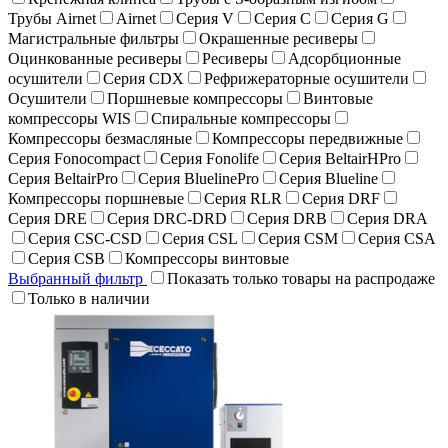
Трубы Airnet
Airnet
Серия V
Серия C
Серия G
Магистральные фильтры
Окрашенные ресиверы
Оцинкованные ресиверы
Ресиверы
Адсорбционные
осушители
Серия CDX
Рефрижераторные осушители
Осушители
Поршневые компрессоры
Винтовые
компрессоры WIS
Спиральные компрессоры
Компрессоры безмасляные
Компрессоры передвижные
Серия Fonocompact
Серия Fonolife
Серия BeltairHPro
Серия BeltairPro
Серия BluelinePro
Серия Blueline
Компрессоры поршневые
Серия RLR
Серия DRF
Серия DRE
Серия DRC-DRD
Серия DRB
Серия DRA
Серия CSC-CSD
Серия CSL
Серия CSM
Серия CSA
Серия CSB
Компрессоры винтовые
Выбранный фильтр
Показать только товары на распродаже
Только в наличии