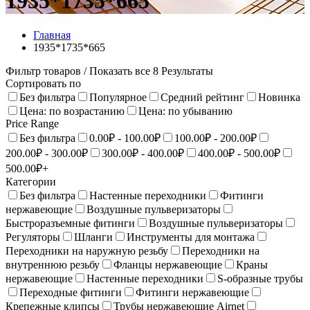
1935*1735*665
Главная
1935*1735*665
Фильтр товаров
/ Показать все 8 Результаты
Сортировать по
Без фильтра
Популярное
Средний рейтинг
Новинка
Цена: по возрастанию
Цена: по убыванию
Price Range
Без фильтра
0.00₽ - 100.00₽
100.00₽ - 200.00₽
200.00₽ - 300.00₽
300.00₽ - 400.00₽
400.00₽ - 500.00₽
500.00₽+
Категории
Без фильтра
Настенные переходники
Фитинги
нержавеющие
Воздушные пульверизаторы
Быстроразъемные фитинги
Воздушные пульверизаторы
Регуляторы
Шланги
Инструменты для монтажа
Переходники на наружную резьбу
Переходники на
внутреннюю резьбу
Фланцы нержавеющие
Краны
нержавеющие
Настенныe переходники
S-образные трубы
Переходные фитинги
Фитинги нержавеющие
Крепежные клипсы
Трубы нержавеющие Airnet