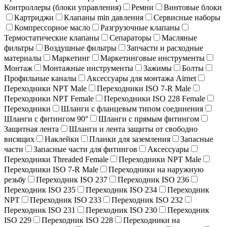
Контроллеры (блоки управления)
Ремни
Винтовые блоки
Картриджи
Клапаны min давления
Сервисные наборы
Компрессорное масло
Разгрузочные клапаны
Термостатические клапаны
Сепараторы
Масляные
фильтры
Воздушные фильтры
Запчасти и расходные
материалы
Маркетинг
Маркетинговые инструменты
Монтаж
Монтажные инструменты
Зажимы
Болты
Профильные каналы
Аксессуары для монтажа Airnet
Переходники NPT Male
Переходники ISO 7-R Male
Переходники NPT Female
Переходники ISO 228 Female
Переходники
Шланги с фланцевым типом соединения
Шланги с фитингом 90°
Шланги с прямым фитингом
Защитная лента
Шланги и лента защиты от свободно
висящих
Наклейки
Планки для заземления
Запасные
части
Запасные части для фитингов
Аксессуары
Переходники Threaded Female
Переходники NPT Male
Переходники ISO 7-R Male
Переходники на наружную
резьбу
Переходник ISO 237
Переходник ISO 236
Переходник ISO 235
Переходник ISO 234
Переходник
NPT
Переходник ISO 233
Переходник ISO 232
Переходник ISO 231
Переходник ISO 230
Переходник
ISO 229
Переходник ISO 228
Переходники на