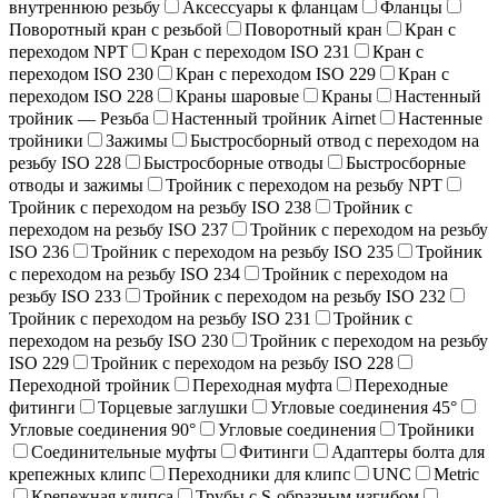
внутреннюю резьбу
Аксессуары к фланцам
Фланцы
Поворотный кран c резьбой
Поворотный кран
Кран с
переходом NPT
Кран с переходом ISO 231
Кран с
переходом ISO 230
Кран с переходом ISO 229
Кран с
переходом ISO 228
Краны шаровые
Краны
Настенный
тройник — Резьба
Настенный тройник Airnet
Настенные
тройники
Зажимы
Быстросборный отвод с переходом на
резьбу ISO 228
Быстросборные отводы
Быстросборные
отводы и зажимы
Тройник с переходом на резьбу NPT
Тройник с переходом на резьбу ISO 238
Тройник с
переходом на резьбу ISO 237
Тройник с переходом на резьбу
ISO 236
Тройник с переходом на резьбу ISO 235
Тройник
с переходом на резьбу ISO 234
Тройник с переходом на
резьбу ISO 233
Тройник с переходом на резьбу ISO 232
Тройник с переходом на резьбу ISO 231
Тройник с
переходом на резьбу ISO 230
Тройник с переходом на резьбу
ISO 229
Тройник с переходом на резьбу ISO 228
Переходной тройник
Переходная муфта
Переходные
фитинги
Торцевые заглушки
Угловые соединения 45°
Угловые соединения 90°
Угловые соединения
Тройники
Соединительные муфты
Фитинги
Адаптеры болта для
крепежных клипс
Переходники для клипс
UNC
Metric
Крепежная клипса
Трубы с S-образным изгибом