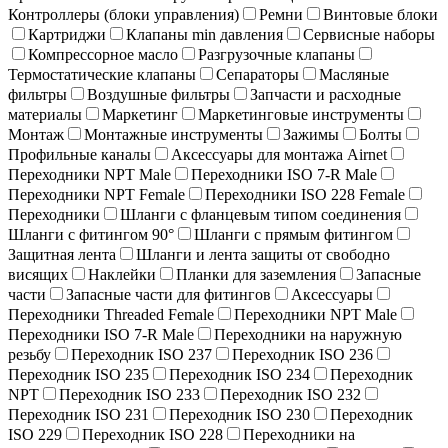
Контроллеры (блоки управления)
Ремни
Винтовые блоки
Картриджи
Клапаны min давления
Сервисные наборы
Компрессорное масло
Разгрузочные клапаны
Термостатические клапаны
Сепараторы
Масляные
фильтры
Воздушные фильтры
Запчасти и расходные
материалы
Маркетинг
Маркетинговые инструменты
Монтаж
Монтажные инструменты
Зажимы
Болты
Профильные каналы
Аксессуары для монтажа Airnet
Переходники NPT Male
Переходники ISO 7-R Male
Переходники NPT Female
Переходники ISO 228 Female
Переходники
Шланги с фланцевым типом соединения
Шланги с фитингом 90°
Шланги с прямым фитингом
Защитная лента
Шланги и лента защиты от свободно
висящих
Наклейки
Планки для заземления
Запасные
части
Запасные части для фитингов
Аксессуары
Переходники Threaded Female
Переходники NPT Male
Переходники ISO 7-R Male
Переходники на наружную
резьбу
Переходник ISO 237
Переходник ISO 236
Переходник ISO 235
Переходник ISO 234
Переходник
NPT
Переходник ISO 233
Переходник ISO 232
Переходник ISO 231
Переходник ISO 230
Переходник
ISO 229
Переходник ISO 228
Переходники на