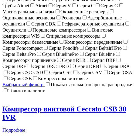
Трубы Airnet
Airnet
Серия V
Серия C
Серия G
Магистральные фильтры
Окрашенные ресиверы
Оцинкованные ресиверы
Ресиверы
Адсорбционные
осушители
Серия CDX
Рефрижераторные осушители
Осушители
Поршневые компрессоры
Винтовые
компрессоры WIS
Спиральные компрессоры
Компрессоры безмасляные
Компрессоры передвижные
Серия Fonocompact
Серия Fonolife
Серия BeltairHPro
Серия BeltairPro
Серия BluelinePro
Серия Blueline
Компрессоры поршневые
Серия RLR
Серия DRF
Серия DRE
Серия DRC-DRD
Серия DRB
Серия DRA
Серия CSC-CSD
Серия CSL
Серия CSM
Серия CSA
Серия CSB
Компрессоры винтовые
Выбранный фильтр
Показать только товары на распродаже
Только в наличии
Компрессор винтовой Ceccato CSB 30
IVR
Подробнее