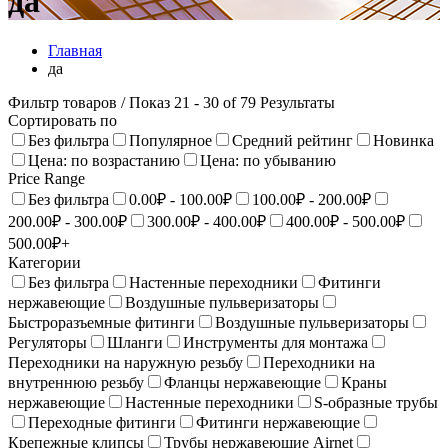
да
Главная
да
Фильтр товаров
/ Показ 21 - 30 of 79 Результаты
Сортировать по
Без фильтра
Популярное
Средний рейтинг
Новинка
Цена: по возрастанию
Цена: по убыванию
Price Range
Без фильтра
0.00₽ - 100.00₽
100.00₽ - 200.00₽
200.00₽ - 300.00₽
300.00₽ - 400.00₽
400.00₽ - 500.00₽
500.00₽+
Категории
Без фильтра
Настенные переходники
Фитинги
нержавеющие
Воздушные пульверизаторы
Быстроразъемные фитинги
Воздушные пульверизаторы
Регуляторы
Шланги
Инструменты для монтажа
Переходники на наружную резьбу
Переходники на
внутреннюю резьбу
Фланцы нержавеющие
Краны
нержавеющие
Настенныe переходники
S-образные трубы
Переходные фитинги
Фитинги нержавеющие
Крепежные клипсы
Трубы нержавеющие Airnet