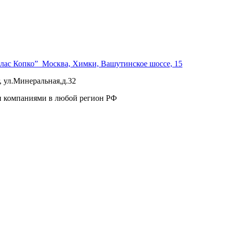
тлас Копко” Москва, Химки, Вашутинское шоссе, 15
, ул.Минеральная,д.32
и компаниями в любой регион РФ