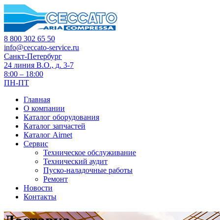
8 800 302 65 50
info@ceccato-service.ru
Санкт-Петербург
24 линия В.О., д. 3-7
8:00 – 18:00
ПН-ПТ
Главная
О компании
Каталог оборудования
Каталог запчастей
Каталог Airnet
Сервис
Техническое обслуживание
Технический аудит
Пуско-наладочные работы
Ремонт
Новости
Контакты